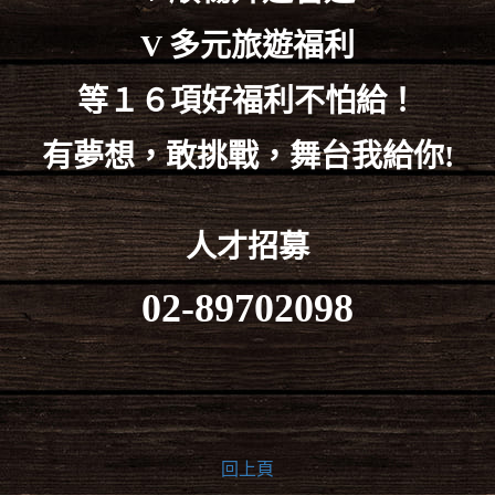
V 多元旅遊福利
等１６項好福利不怕給！
有夢想，敢挑戰，舞台我給你!
人才招募
02-89702098
回上頁